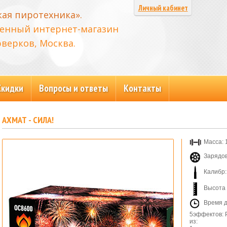
Личный кабинет
кая пиротехника».
енный интернет-магазин
верков, Москва.
Скидки
Вопросы и ответы
Контакты
АХМАТ - СИЛА!
Масса: 1
Зарядов
Калибр:
Высота 
Время д
5эффектов: 
из: