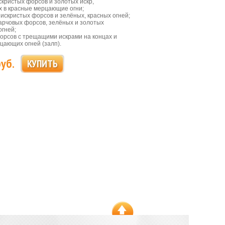
скристых форсов и золотых искр,
 в красные мерцающие огни;
 искристых форсов и зелёных, красных огней;
парчовых форсов, зелёных и золотых
гней;
форсов с трещащими искрами на концах и
цающих огней (залп).
руб.
КУПИТЬ