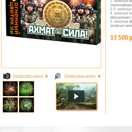
1. золотых и
переходящих
2-3. золотых
4. золотых 
мерцающих о
5. золотых 
зелёных мер
13 500 
ШКИ
Посмотреть фото
Посмотреть видео