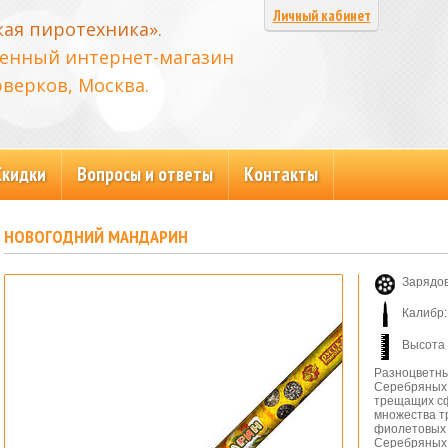
Личный кабинет
кая пиротехника».
енный интернет-магазин
верков, Москва.
Скидки
Вопросы и ответы
Контакты
НОВОГОДНИЙ МАНДАРИН
Зарядов
Калибр:
Высота 
Разноцветны
Серебряных 
трещащих сф
множества т
фиолетовых 
Серебряных 