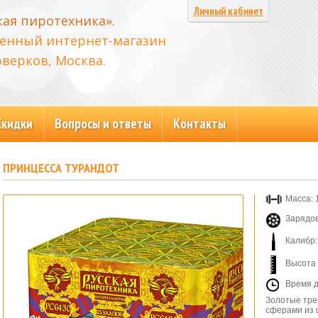
Личный кабинет
кая пиротехника».
енный интернет-магазин
верков, Москва.
Скидки
Вопросы и ответы
Контакты
ПРИНЦЕССА ТУРАНДОТ
Масса: 1
Зарядов
Калибр:
Высота 
Время д
Золотые тре
сферами из 