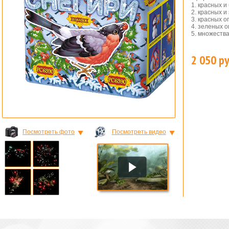
1. красных 
2. красных 
3. красных 
4. зеленых 
5. множеств
2 050 ру
ШКИ
Посмотреть фото
Посмотреть видео