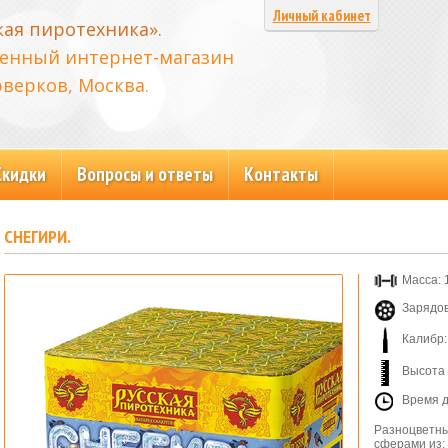
Личный кабинет
кая пиротехника».
енный интернет-магазин
верков, Москва.
Скидки
Вопросы и ответы
Контакты
СНЕГИРИ.
Масса: 1
Зарядов
Калибр:
Высота 
Время д
Разноцветны
сферами из: