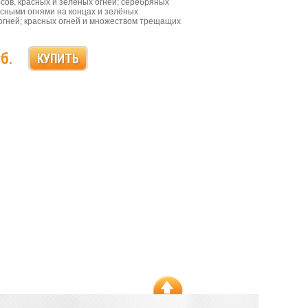
сов, красных и зелёных огней; серебряных
асными огнями на концах и зелёных
гней; красных огней и множеством трещащих
б.
КУПИТЬ