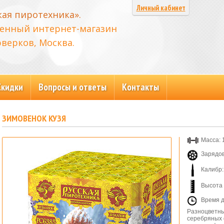
Личный кабинет
кая пиротехника».
енный интернет-магазин
верков, Москва.
Скидки
Вопросы и ответы
Контакты
ЗИМОВЕНОК КУЗЯ
Масса: 1
Зарядов
Калибр:
Высота 
Время д
Разноцветны
серебряных 